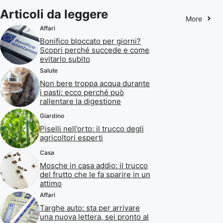
Articoli da leggere
More
Affari
Bonifico bloccato per giorni?
Scopri perché succede e come
evitarlo subito
Salute
Non bere troppa acqua durante
i pasti: ecco perché può
rallentare la digestione
Giardino
Piselli nell’orto: il trucco degli
agricoltori esperti
Casa
Mosche in casa addio: il trucco
del frutto che le fa sparire in un
attimo
Affari
Targhe auto: sta per arrivare
una nuova lettera, sei pronto al