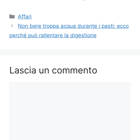
Categorie
Affari
Non bere troppa acqua durante i pasti: ecco
perché può rallentare la digestione
Lascia un commento
Commento