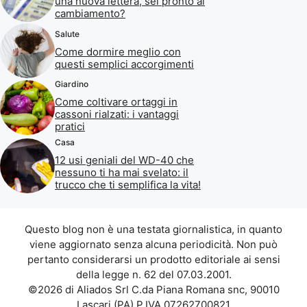
una nuova lettera, sei pronto al
cambiamento?
Salute
Come dormire meglio con
questi semplici accorgimenti
Giardino
Come coltivare ortaggi in
cassoni rialzati: i vantaggi
pratici
Casa
12 usi geniali del WD-40 che
nessuno ti ha mai svelato: il
trucco che ti semplifica la vita!
Questo blog non è una testata giornalistica, in quanto
viene aggiornato senza alcuna periodicità. Non può
pertanto considerarsi un prodotto editoriale ai sensi
della legge n. 62 del 07.03.2001.
©2026 di Aliados Srl C.da Piana Romana snc, 90010
Lascari (PA) P.IVA 07262700821