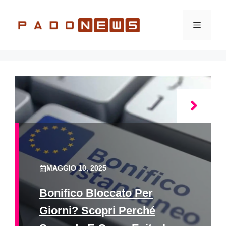
Vai
al
Menu
contenuto
MAGGIO 10, 2025
Bonifico Bloccato Per
Giorni? Scopri Perché